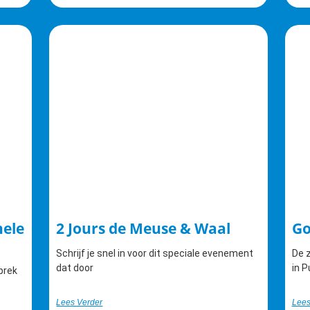
nele
2 Jours de Meuse & Waal
Go
Schrijf je snel in voor dit speciale evenement
De z
dat door
in P
prek
Lees Verder
Lees