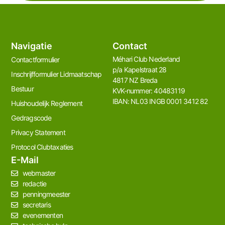
Navigatie
Contact
Méhari Club Nederland​
Contactformulier
p/a Kapelstraat 28
Inschrijfformulier Lidmaatschap
4817 NZ Breda
Bestuur
KVK-nummer: 40483119
IBAN: NL03 INGB 0001 3412 82
Huishoudelijk Reglement
Gedragscode
Privacy Statement
Protocol Clubtaxaties
E-Mail
webmaster
redactie
penningmeester
secretaris
evenementen