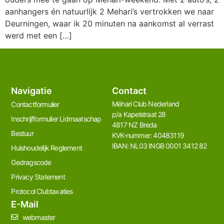
aanhangers én natuurlijk 2 Mehari’s vertrokken we naar
Deurningen, waar ik 20 minuten na aankomst al verrast
werd met een […]
Navigatie
Contact
Méhari Club Nederland​
Contactformulier
p/a Kapelstraat 28
Inschrijfformulier Lidmaatschap
4817 NZ Breda
Bestuur
KVK-nummer: 40483119
IBAN: NL03 INGB 0001 3412 82
Huishoudelijk Reglement
Gedragscode
Privacy Statement
Protocol Clubtaxaties
E-Mail
webmaster