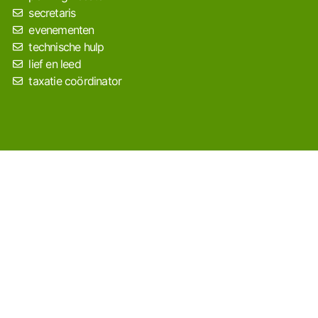
secretaris
evenementen
technische hulp
lief en leed
taxatie coördinator