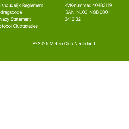
ishoudelijk Reglement
KVK-nummer: 40483119
dragscode
IBAN: NL03 INGB 0001
ivacy Statement
3412 82
otocol Clubtaxaties
© 2026 Méhari Club Nederland.