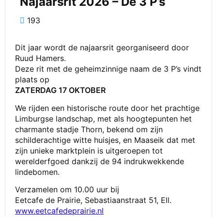
Najaarsrit 2026 – De 3 P’s
193
Dit jaar wordt de najaarsrit georganiseerd door
Ruud Hamers.
Deze rit met de geheimzinnige naam de 3 P’s vindt
plaats op
ZATERDAG 17 OKTOBER
We rijden een historische route door het prachtige
Limburgse landschap, met als hoogtepunten het
charmante stadje Thorn, bekend om zijn
schilderachtige witte huisjes, en Maaseik dat met
zijn unieke marktplein is uitgeroepen tot
werelderfgoed dankzij de 94 indrukwekkende
lindebomen.
Verzamelen om 10.00 uur bij
Eetcafe de Prairie, Sebastiaanstraat 51, Ell.
www.
eetcafedeprairie
.nl