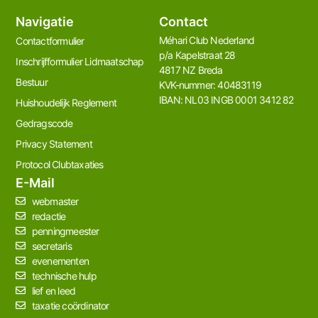
Navigatie
Contact
Méhari Club Nederland​
Contactformulier
p/a Kapelstraat 28
Inschrijfformulier Lidmaatschap
4817 NZ Breda
Bestuur
KVK-nummer: 40483119
IBAN: NL03 INGB 0001 3412 82
Huishoudelijk Reglement
Gedragscode
Privacy Statement
Protocol Clubtaxaties
E-Mail
webmaster
redactie
penningmeester
secretaris
evenementen
technische hulp
lief en leed
taxatie coördinator