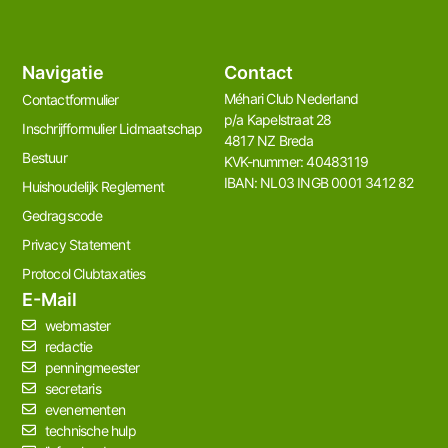
Navigatie
Contact
Méhari Club Nederland​
Contactformulier
p/a Kapelstraat 28
Inschrijfformulier Lidmaatschap
4817 NZ Breda
Bestuur
KVK-nummer: 40483119
IBAN: NL03 INGB 0001 3412 82
Huishoudelijk Reglement
Gedragscode
Privacy Statement
Protocol Clubtaxaties
E-Mail
webmaster
redactie
penningmeester
secretaris
evenementen
technische hulp