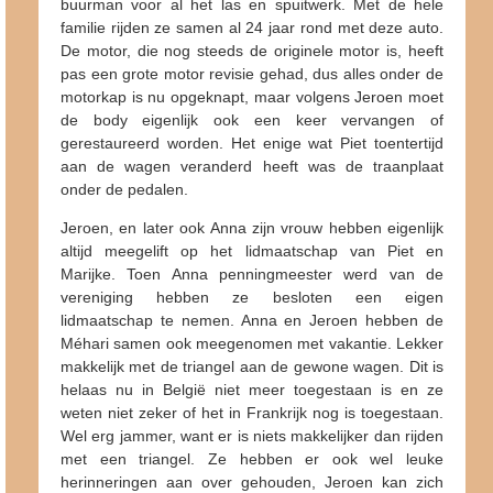
buurman voor al het las en spuitwerk. Met de hele
familie rijden ze samen al 24 jaar rond met deze auto.
De motor, die nog steeds de originele motor is, heeft
pas een grote motor revisie gehad, dus alles onder de
motorkap is nu opgeknapt, maar volgens Jeroen moet
de body eigenlijk ook een keer vervangen of
gerestaureerd worden. Het enige wat Piet toentertijd
aan de wagen veranderd heeft was de traanplaat
onder de pedalen.
Jeroen, en later ook Anna zijn vrouw hebben eigenlijk
altijd meegelift op het lidmaatschap van Piet en
Marijke. Toen Anna penningmeester werd van de
vereniging hebben ze besloten een eigen
lidmaatschap te nemen. Anna en Jeroen hebben de
Méhari samen ook meegenomen met vakantie. Lekker
makkelijk met de triangel aan de gewone wagen. Dit is
helaas nu in België niet meer toegestaan is en ze
weten niet zeker of het in Frankrijk nog is toegestaan.
Wel erg jammer, want er is niets makkelijker dan rijden
met een triangel. Ze hebben er ook wel leuke
herinneringen aan over gehouden, Jeroen kan zich