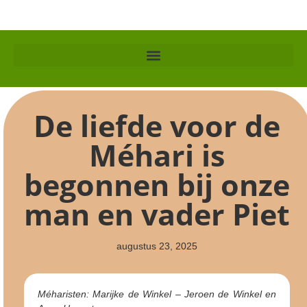
De liefde voor de
Méhari is
begonnen bij onze
man en vader Piet
augustus 23, 2025
Méharisten: Marijke de Winkel – Jeroen de Winkel en