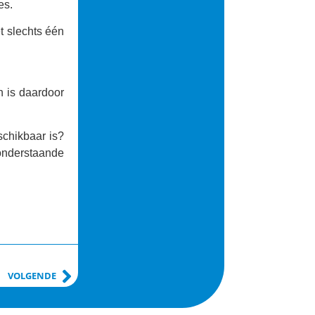
es.
t
slechts één
n is daardoor
schikbaar is?
onderstaande
VOLGENDE