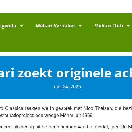
agenda
Méhari Verhalen
Méhari Club
i zoekt originele a
mei 24, 2026
tro Classica raakten we in gesprek met Nico Theisen, die bez
estauratieproject: een vroege Méhari uit 1969.
m een uitvoering uit de beginperiode van het model, toen de 