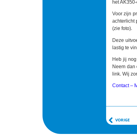
het AK350-
Voor zijn p
achterlicht
(zie foto).
Deze uitvo
lastig te vi
Heb jij nog
Neem dan c
link. Wij z
Contact – 
VORIGE