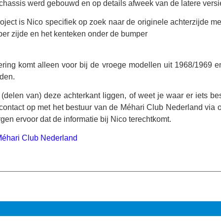
chassis werd gebouwd en op details afweek van de latere versi
roject is Nico specifiek op zoek naar de
originele achterzijde
me
 per zijde en het kenteken onder de bumper
ering komt alleen voor bij de vroege modellen uit 1968/1969 e
nden.
 (delen van) deze achterkant liggen, of weet je waar er iets be
ontact op met het bestuur van de Méhari Club Nederland via 
orgen ervoor dat de informatie bij Nico terechtkomt.
Méhari Club Nederland