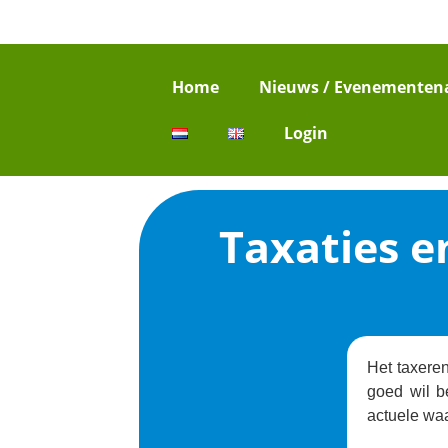
Home
Nieuws / Evenementen
Login
Taxaties e
Het taxeren
goed wil b
actuele wa