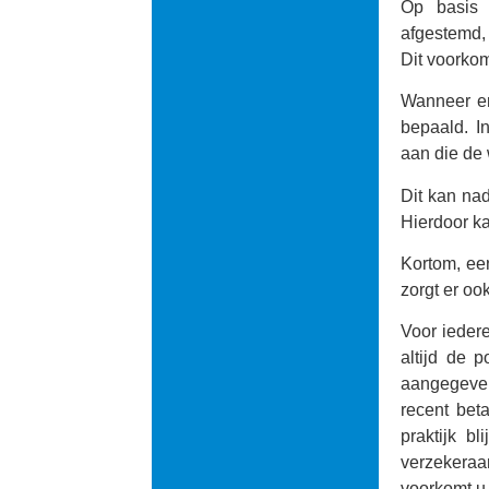
Op basis 
afgestemd, 
Dit voorkom
Wanneer er
bepaald. I
aan die de
Dit kan na
Hierdoor ka
Kortom, een
zorgt er oo
Voor iedere
altijd de 
aangegeven
recent bet
praktijk b
verzekeraa
voorkomt u 