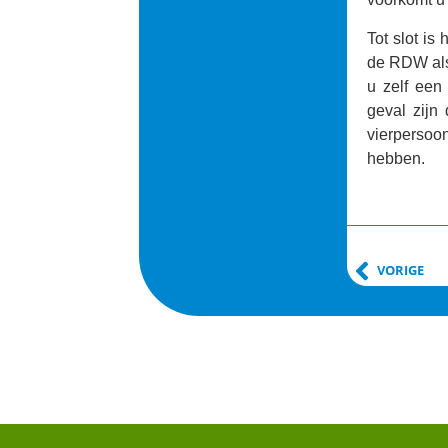
Tot slot is
de RDW als
u zelf een
geval zijn 
vierpersoon
hebben.
VORIGE