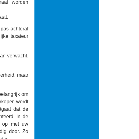
maal worden
aat.
 pas achteraf
ijke taxateur
dan verwacht.
ekerheid, maar
belangrijk om
rkoper wordt
tgaat dat de
nteerd. In de
ct op met uw
dig door. Zo
d is.