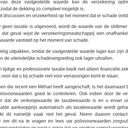
van deze vastgestelde waarde kan de verzekering opti
zodat de dekking zo compleet mogelijk is.
t discussies en onzekerheid op het moment dat er schade ontst
 geen taxatie is uitgevoerd, wordt de waarde van de oldtimer
n dat geval wijst de verzekeringsmaatschappij een onafhankel
 waarde vaststelt op het moment van schade.
delig uitpakken, omdat de vastgestelde waarde lager kan zijn 
n de uiteindelijke schadevergoeding ook lager uitvallen.
 tijdige en professionele taxatie biedt niet alleen financiële z
k voor dat u bij schade niet voor verrassingen komt te staan.
en die recent een Méhari heeft aangeschaft, is het daarnaast 
polisvoorwaarden goed te controleren. Ook indien door de ve
 dat de verkoopwaarde de taxatiewaarde is en u ervan ui
aalde aankoopprijs automatisch als taxatiewaarde wordt geha
lijkt dit namelijk vaak niet het geval. Neem daarom conta
r om dit na te vragen en lees uw polisvoorwaarden zorgvul
misverstanden en weet u zeker dat uw voertuig correct verzeker