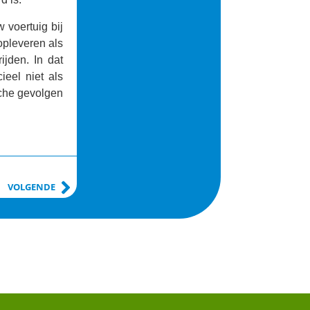
w voertuig bij
opleveren als
ijden. In dat
ieel niet als
ische gevolgen
VOLGENDE