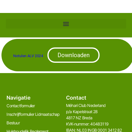
Downloaden
Notulen ALV 2024
Navigatie
Contact
Méhari Club Nederland​
Contactformulier
p/a Kapelstraat 28
Inschrijfformulier Lidmaatschap
4817 NZ Breda
Bestuur
KVK-nummer: 40483119
IBAN: NL03 INGB 0001 3412 82
Huishoudelijk Reglement