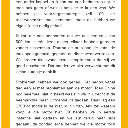
een ander koppel en ik kon me nog herinneren dat er
toen ook geen of weinig benzine te krijgen was. We
hebben als voorzorgsmaatregel zelf 100 liter
reservebenzine mee genomen, maar die hebben we
eigenlijk niet nodig gehad.
Ik kan me nog herinneren dat we ooit een stuk van
500 km in één keer achter elkaar hebben gereden
zonder tussenstop. Daarna de auto aan de kant, de
tank open gegooid, gegeten en direct weer vertrokken.
We kregen die avond extra complimenten dat wij zo
goed opschoten. Dat hadden ze niet verwacht met dit
kleine autootje denk ik.
Problemen hebben we ook gehad. Het begon vanaf
dag één al met problemen aan de motor. Toen China
nog helemaal niet in beeld was zijn we in Utrecht in de
Veemarkthal naar Citroënbeurs gegaan. Daar lag een
1300 cc motor in de krat. Mijn vrouw Ank zei waarom
koop je die motor niet. Dit hebben we in eerste
instantie niet gedaan en we zijn terug naar huis
gegaan. de zondag erna hebben we die motor toch