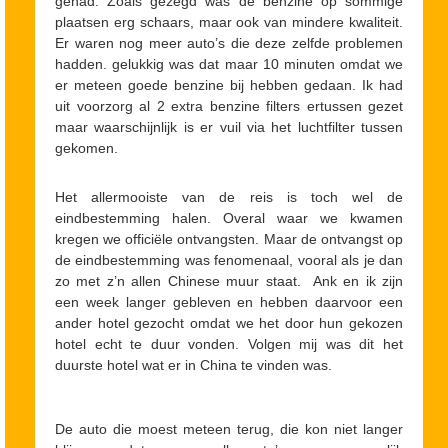
gehad. Zoals gezegd was de benzine op sommige
plaatsen erg schaars, maar ook van mindere kwaliteit.
Er waren nog meer auto’s die deze zelfde problemen
hadden. gelukkig was dat maar 10 minuten omdat we
er meteen goede benzine bij hebben gedaan. Ik had
uit voorzorg al 2 extra benzine filters ertussen gezet
maar waarschijnlijk is er vuil via het luchtfilter tussen
gekomen.
Het allermooiste van de reis is toch wel de
eindbestemming halen. Overal waar we kwamen
kregen we officiële ontvangsten. Maar de ontvangst op
de eindbestemming was fenomenaal, vooral als je dan
zo met z’n allen Chinese muur staat. Ank en ik zijn
een week langer gebleven en hebben daarvoor een
ander hotel gezocht omdat we het door hun gekozen
hotel echt te duur vonden. Volgen mij was dit het
duurste hotel wat er in China te vinden was.
De auto die moest meteen terug, die kon niet langer