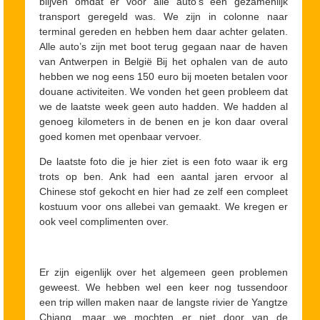
blijven omdat er voor alle auto’s een gezamenlijk
transport geregeld was. We zijn in colonne naar
terminal gereden en hebben hem daar achter gelaten.
Alle auto’s zijn met boot terug gegaan naar de haven
van Antwerpen in België Bij het ophalen van de auto
hebben we nog eens 150 euro bij moeten betalen voor
douane activiteiten. We vonden het geen probleem dat
we de laatste week geen auto hadden. We hadden al
genoeg kilometers in de benen en je kon daar overal
goed komen met openbaar vervoer.
De laatste foto die je hier ziet is een foto waar ik erg
trots op ben. Ank had een aantal jaren ervoor al
Chinese stof gekocht en hier had ze zelf een compleet
kostuum voor ons allebei van gemaakt. We kregen er
ook veel complimenten over.
Er zijn eigenlijk over het algemeen geen problemen
geweest. We hebben wel een keer nog tussendoor
een trip willen maken naar de langste rivier de Yangtze
Chiang, maar we mochten er niet door van de