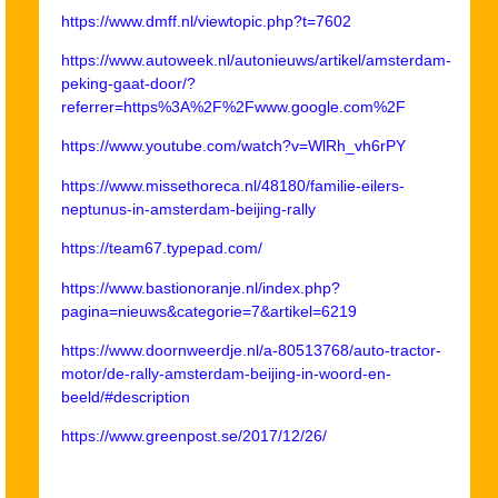
https://www.dmff.nl/viewtopic.php?t=7602
https://www.autoweek.nl/autonieuws/artikel/amsterdam-
peking-gaat-door/?
referrer=https%3A%2F%2Fwww.google.com%2F
https://www.youtube.com/watch?v=WlRh_vh6rPY
https://www.missethoreca.nl/48180/familie-eilers-
neptunus-in-amsterdam-beijing-rally
https://team67.typepad.com/
https://www.bastionoranje.nl/index.php?
pagina=nieuws&categorie=7&artikel=6219
https://www.doornweerdje.nl/a-80513768/auto-tractor-
motor/de-rally-amsterdam-beijing-in-woord-en-
beeld/#description
https://www.greenpost.se/2017/12/26/