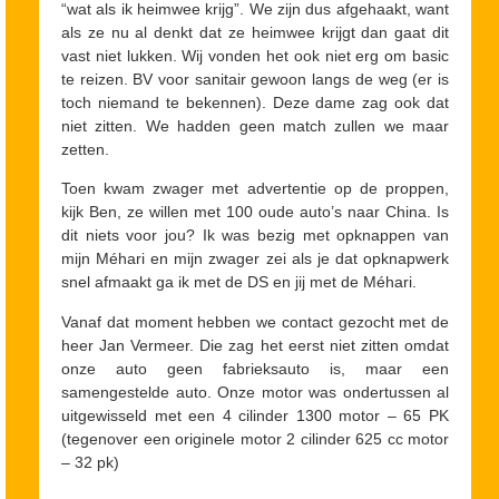
“wat als ik heimwee krijg”. We zijn dus afgehaakt, want
als ze nu al denkt dat ze heimwee krijgt dan gaat dit
vast niet lukken. Wij vonden het ook niet erg om basic
te reizen. BV voor sanitair gewoon langs de weg (er is
toch niemand te bekennen). Deze dame zag ook dat
niet zitten. We hadden geen match zullen we maar
zetten.
Toen kwam zwager met advertentie op de proppen,
kijk Ben, ze willen met 100 oude auto’s naar China. Is
dit niets voor jou? Ik was bezig met opknappen van
mijn Méhari en mijn zwager zei als je dat opknapwerk
snel afmaakt ga ik met de DS en jij met de Méhari.
Vanaf dat moment hebben we contact gezocht met de
heer Jan Vermeer. Die zag het eerst niet zitten omdat
onze auto geen fabrieksauto is, maar een
samengestelde auto. Onze motor was ondertussen al
uitgewisseld met een 4 cilinder 1300 motor – 65 PK
(tegenover een originele motor 2 cilinder 625 cc motor
– 32 pk)