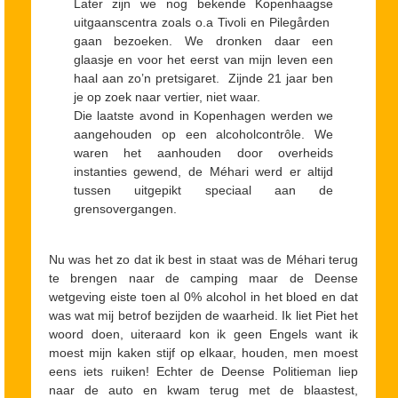
Later zijn we nog bekende Kopenhaagse
uitgaanscentra zoals o.a Tivoli en Pilegården
gaan bezoeken. We dronken daar een
glaasje en voor het eerst van mijn leven een
haal aan zo’n pretsigaret. Zijnde 21 jaar ben
je op zoek naar vertier, niet waar.
Die laatste avond in Kopenhagen werden we
aangehouden op een alcoholcontrôle. We
waren het aanhouden door overheids
instanties gewend, de Méhari werd er altijd
tussen uitgepikt speciaal aan de
grensovergangen.
Nu was het zo dat ik best in staat was de Méhari terug
te brengen naar de camping maar de Deense
wetgeving eiste toen al 0% alcohol in het bloed en dat
was wat mij betrof bezijden de waarheid. Ik liet Piet het
woord doen, uiteraard kon ik geen Engels want ik
moest mijn kaken stijf op elkaar, houden, men moest
eens iets ruiken! Echter de Deense Politieman liep
naar de auto en kwam terug met de blaastest,