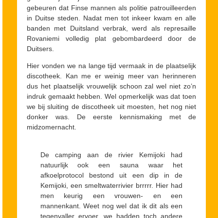
gebeuren dat Finse mannen als politie patrouilleerden
in Duitse steden. Nadat men tot inkeer kwam en alle
banden met Duitsland verbrak, werd als represaille
Rovaniemi volledig plat gebombardeerd door de
Duitsers.
Hier vonden we na lange tijd vermaak in de plaatselijk
discotheek. Kan me er weinig meer van herinneren
dus het plaatselijk vrouwelijk schoon zal wel niet zo’n
indruk gemaakt hebben. Wel opmerkelijk was dat toen
we bij sluiting de discotheek uit moesten, het nog niet
donker was. De eerste kennismaking met de
midzomernacht.
De camping aan de rivier Kemijoki had
natuurlijk ook een sauna waar het
afkoelprotocol bestond uit een dip in de
Kemijoki, een smeltwaterrivier brrrrr. Hier had
men keurig een vrouwen- en een
mannenkant. Weet nog wel dat ik dit als een
tegenvaller ervoer, we hadden toch andere