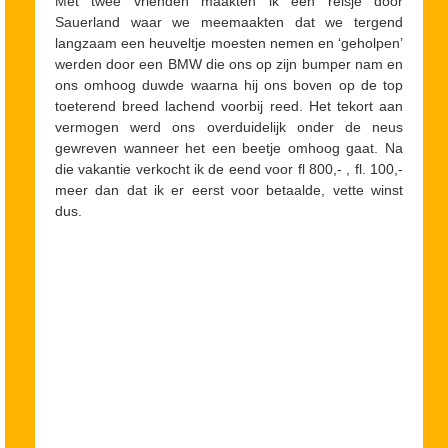
Met twee vrienden maakten ik een reisje door
Sauerland waar we meemaakten dat we tergend
langzaam een heuveltje moesten nemen en ‘geholpen’
werden door een BMW die ons op zijn bumper nam en
ons omhoog duwde waarna hij ons boven op de top
toeterend breed lachend voorbij reed. Het tekort aan
vermogen werd ons overduidelijk onder de neus
gewreven wanneer het een beetje omhoog gaat. Na
die vakantie verkocht ik de eend voor fl 800,- , fl. 100,-
meer dan dat ik er eerst voor betaalde, vette winst
dus.