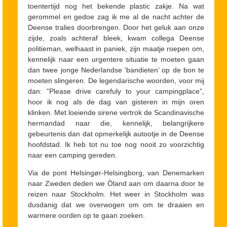
toentertijd nog het bekende plastic zakje. Na wat
gerommel en gedoe zag ik me al de nacht achter de
Deense tralies doorbrengen. Door het geluk aan onze
zijde, zoals achteraf bleek, kwam collega Deense
politieman, welhaast in paniek, zijn maatje roepen om,
kennelijk naar een urgentere situatie te moeten gaan
dan twee jonge Nederlandse ‘bandieten’ op de bon te
moeten slingeren. De legendarische woorden, voor mij
dan: ”Please drive carefuly to your campingplace”,
hoor ik nog als de dag van gisteren in mijn oren
klinken. Met loeiende sirene vertrok de Scandinavische
hermandad naar die, kennelijk, belangrijkere
gebeurtenis dan dat opmerkelijk autootje in de Deense
hoofdstad. Ik heb tot nu toe nog nooit zo voorzichtig
naar een camping gereden.
Via de pont Helsingør-Helsingborg, van Denemarken
naar Zweden deden we Öland aan om daarna door te
reizen naar Stockholm. Het weer in Stockholm was
dusdanig dat we overwogen om om te draaien en
warmere oorden op te gaan zoeken.