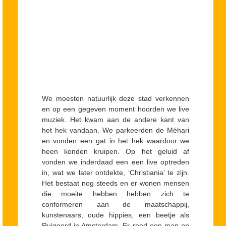
We moesten natuurlijk deze stad verkennen
en op een gegeven moment hoorden we live
muziek. Het kwam aan de andere kant van
het hek vandaan. We parkeerden de Méhari
en vonden een gat in het hek waardoor we
heen konden kruipen. Op het geluid af
vonden we inderdaad een een live optreden
in, wat we later ontdekte, ‘Christiania’ te zijn.
Het bestaat nog steeds en er wonen mensen
die moeite hebben hebben zich te
conformeren aan de maatschappij,
kunstenaars, oude hippies, een beetje als
Ruigoord in Amsterdam. Er reed een man op