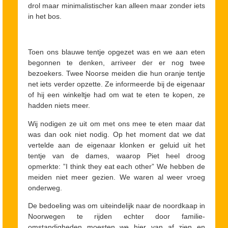
drol maar minimalistischer kan alleen maar zonder iets
in het bos.
Toen ons blauwe tentje opgezet was en we aan eten
begonnen te denken, arriveer der er nog twee
bezoekers. Twee Noorse meiden die hun oranje tentje
net iets verder opzette. Ze informeerde bij de eigenaar
of hij een winkeltje had om wat te eten te kopen, ze
hadden niets meer.
Wij nodigen ze uit om met ons mee te eten maar dat
was dan ook niet nodig. Op het moment dat we dat
vertelde aan de eigenaar klonken er geluid uit het
tentje van de dames, waarop Piet heel droog
opmerkte: ”I think they eat each other” We hebben de
meiden niet meer gezien. We waren al weer vroeg
onderweg.
De bedoeling was om uiteindelijk naar de noordkaap in
Noorwegen te rijden echter door familie-
omstandigheden moesten we hier van af zien en