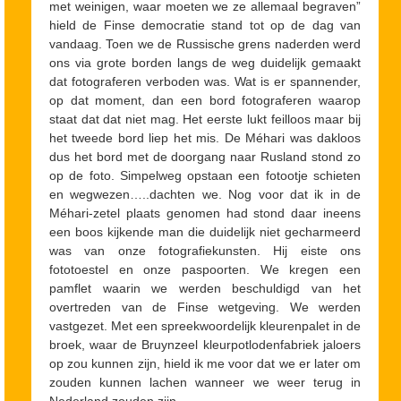
met weinigen, waar moeten we ze allemaal begraven”
hield de Finse democratie stand tot op de dag van
vandaag. Toen we de Russische grens naderden werd
ons via grote borden langs de weg duidelijk gemaakt
dat fotograferen verboden was. Wat is er spannender,
op dat moment, dan een bord fotograferen waarop
staat dat dat niet mag. Het eerste lukt feilloos maar bij
het tweede bord liep het mis. De Méhari was dakloos
dus het bord met de doorgang naar Rusland stond zo
op de foto. Simpelweg opstaan een fotootje schieten
en wegwezen…..dachten we. Nog voor dat ik in de
Méhari-zetel plaats genomen had stond daar ineens
een boos kijkende man die duidelijk niet gecharmeerd
was van onze fotografiekunsten. Hij eiste ons
fototoestel en onze paspoorten. We kregen een
pamflet waarin we werden beschuldigd van het
overtreden van de Finse wetgeving. We werden
vastgezet. Met een spreekwoordelijk kleurenpalet in de
broek, waar de Bruynzeel kleurpotlodenfabriek jaloers
op zou kunnen zijn, hield ik me voor dat we er later om
zouden kunnen lachen wanneer we weer terug in