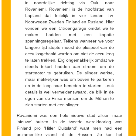
in noordelijke richting via Oulu naar
Rovaniemi. Rovaniemi is de hoofdstad van
Lapland dat feitelijk in vier landen t.w.
Noorwegen Zweden Finland en Rusland. Hier
vonden we een Citroëngarage omdat we te
maken hadden met een kapotte
spanningsregelaar. Telkens wanneer we voor
langere tijd stopte moest de pluspool van de
accu losgehaald worden om niet de accu leeg
te laten trekken. Erg ongemakkelijk omdat we
steeds tekort hadden aan stroom om de
startmotor te gebruiken. De slinger werkte,
maar makkelijker was om boven te parkeren
en in de loop naar beneden te starten. Leuk
details is wel vermeldenswaard, de blik in de
ogen van de Finse mensen om de Mëhari te
zien starten met een slinger
Rovaniemi was een hele nieuwe stad alleen maar
‘nieuwe’ huizen. In de tweede wereldoorlog was
Finland pro ‘Hitler Duitsland’ want men had een
gezamenlijke vijand nl. de Russen. Zo kon het