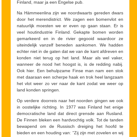
Finland, maar ja een Engelse pub.
Na Hämmeenlina zijn we noordwaarts gereden dwars
door het merendistrict. We zagen een bomenvlot en
natuurlijk moesten we er even op gaan staan. Er is
veel houtindustrie Finland. Gekapte bomen worden
gemarkeerd en in de rivier gegooid waardoor ze
uiteindelijk vanzelf beneden aankomen. We hadden
echter niet in de gaten dat we van de kant afdreven en
konden niet terug op het land. Maar als wel vaker,
wanneer de nood het hoogst is, is de redding nabij.
Ook hier. Een behulpzame Finse man nam een stok
met daaraan een scherpe haak en trok heel langzaam
het vlot weer zo ver naar de kant zodat we weer op
land konden springen.
Op verdere doorreis naar het noorden gingen we ook
in oostelijke richting. In 1977 was Finland het enige
democratische land dat direct grensde aan Rusland.
De Finnen bleken een hardvochtig volk. Tot de tanden
bewapend om de Russisch dreiging het hoofd te
bieden en een houding van: ”Zij zijn met zovelen en wij