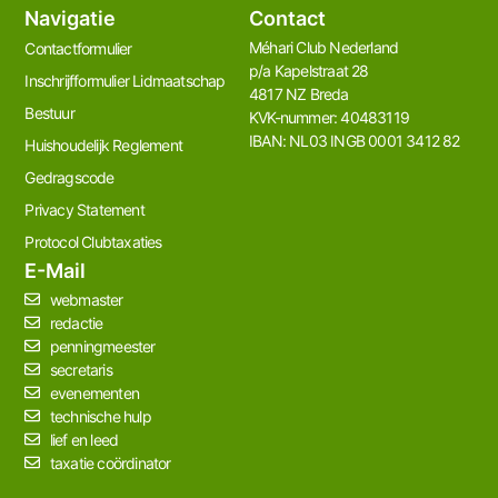
Navigatie
Contact
Méhari Club Nederland​
Contactformulier
p/a Kapelstraat 28
Inschrijfformulier Lidmaatschap
4817 NZ Breda
Bestuur
KVK-nummer: 40483119
IBAN: NL03 INGB 0001 3412 82
Huishoudelijk Reglement
Gedragscode
Privacy Statement
Protocol Clubtaxaties
E-Mail
webmaster
redactie
penningmeester
secretaris
evenementen
technische hulp
lief en leed
taxatie coördinator