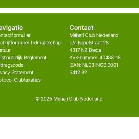
avigatie
Contact
ntactformulier
Méhari Club Nederland​
schrijfformulier Lidmaatschap
p/a Kapelstraat 28
stuur
4817 NZ Breda
ishoudelijk Reglement
KVK-nummer: 40483119
dragscode
IBAN: NL03 INGB 0001
ivacy Statement
3412 82
otocol Clubtaxaties
© 2026 Méhari Club Nederland.