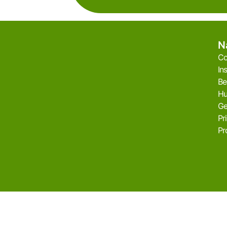
N
Co
In
Be
Hu
Ge
Pr
Pr