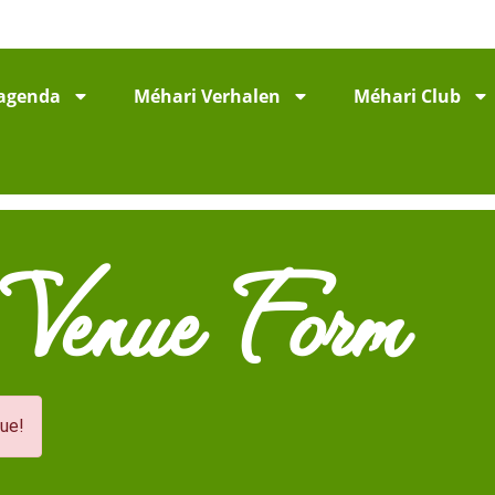
agenda
Méhari Verhalen
Méhari Club
 Venue Form
nue!