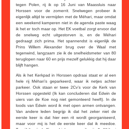
tegen Polen, rij ik op 16 Juni van Maassluis naar
Horssen voor de zomerrit. Snelwegen probeer ik
eigenlijk altijd te vermijden met de Méhari, maar omdat
een weekend kamperen niet in de agenda paste waag
ik het er toch maar op. Het EK voetbal zorgt ervoor dat
de snelweg echt uitgestorven is, en de Méhari
gedraagt zich prima. Het spannendst is eigenlijk de
Prins Willem Alexander brug over de Waal met
tegenwind, langzaam zie ik de snelheidsmeter van 80
teruglopen naar 60 en prijs mezelf gelukkig dat hij daar
blijft hangen.
Als ik het Kerkpad in Horssen opdraai staat er al een
hele rij Méhari’s geparkeerd, waar ik netjes achter
parkeer. Ook staan er twee 2Cv’s voor de Kerk van
Horssen opgesteld (Ik kan concluderen dat Edwin de
uiers van de Koe nog niet gemonteerd heeft). In de
loods van Edwin word ik met open armen ontvangen.
Van andere leden begrijp ik dat het zeker niet de
eerste keer is dat hier een rit wordt georganiseerd,
maar voor mij is het de eerste keer dat ik meedoe.