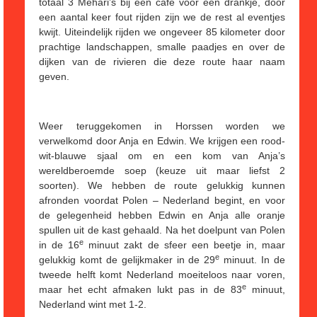
totaal 3 Méhari’s bij een café voor een drankje, door
een aantal keer fout rijden zijn we de rest al eventjes
kwijt. Uiteindelijk rijden we ongeveer 85 kilometer door
prachtige landschappen, smalle paadjes en over de
dijken van de rivieren die deze route haar naam
geven.
Weer teruggekomen in Horssen worden we
verwelkomd door Anja en Edwin. We krijgen een rood-
wit-blauwe sjaal om en een kom van Anja’s
wereldberoemde soep (keuze uit maar liefst 2
soorten). We hebben de route gelukkig kunnen
afronden voordat Polen – Nederland begint, en voor
de gelegenheid hebben Edwin en Anja alle oranje
spullen uit de kast gehaald. Na het doelpunt van Polen
e
in de 16
minuut zakt de sfeer een beetje in, maar
e
gelukkig komt de gelijkmaker in de 29
minuut. In de
tweede helft komt Nederland moeiteloos naar voren,
e
maar het echt afmaken lukt pas in de 83
minuut,
Nederland wint met 1-2.