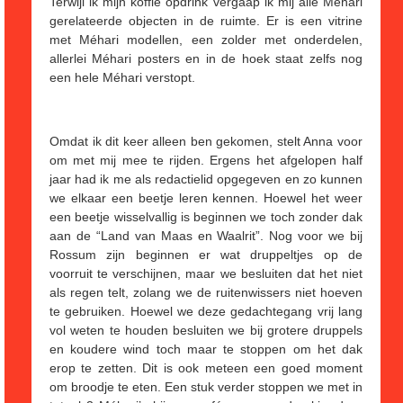
Terwijl ik mijn koffie opdrink vergaap ik mij alle Méhari
gerelateerde objecten in de ruimte. Er is een vitrine
met Méhari modellen, een zolder met onderdelen,
allerlei Méhari posters en in de hoek staat zelfs nog
een hele Méhari verstopt.
Omdat ik dit keer alleen ben gekomen, stelt Anna voor
om met mij mee te rijden. Ergens het afgelopen half
jaar had ik me als redactielid opgegeven en zo kunnen
we elkaar een beetje leren kennen. Hoewel het weer
een beetje wisselvallig is beginnen we toch zonder dak
aan de “Land van Maas en Waalrit”. Nog voor we bij
Rossum zijn beginnen er wat druppeltjes op de
voorruit te verschijnen, maar we besluiten dat het niet
als regen telt, zolang we de ruitenwissers niet hoeven
te gebruiken. Hoewel we deze gedachtegang vrij lang
vol weten te houden besluiten we bij grotere druppels
en koudere wind toch maar te stoppen om het dak
erop te zetten. Dit is ook meteen een goed moment
om broodje te eten. Een stuk verder stoppen we met in