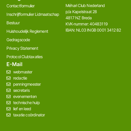
Méhari Club Nederland​
Contactformulier
p/a Kapelstraat 28
Inschrijfformulier Lidmaatschap
4817 NZ Breda
Bestuur
KVK-nummer: 40483119
IBAN: NL03 INGB 0001 3412 82
Huishoudelijk Reglement
Gedragscode
Privacy Statement
Protocol Clubtaxaties
E-Mail
webmaster
redactie
penningmeester
secretaris
evenementen
technische hulp
lief en leed
taxatie coördinator